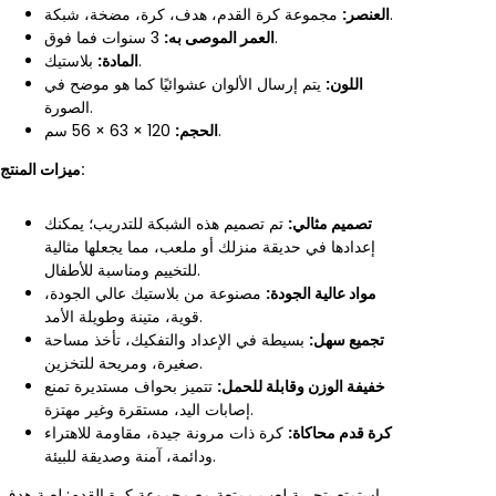
مجموعة كرة القدم، هدف، كرة، مضخة، شبكة.
العنصر:
3 سنوات فما فوق.
العمر الموصى به:
بلاستيك.
المادة:
اللون:
يتم إرسال الألوان عشوائيًا كما هو موضح في
الصورة.
120 × 63 × 56 سم.
الحجم:
ميزات المنتج:
تصميم مثالي:
تم تصميم هذه الشبكة للتدريب؛ يمكنك
إعدادها في حديقة منزلك أو ملعب، مما يجعلها مثالية
للتخييم ومناسبة للأطفال.
مواد عالية الجودة:
مصنوعة من بلاستيك عالي الجودة،
قوية، متينة وطويلة الأمد.
تجميع سهل:
بسيطة في الإعداد والتفكيك، تأخذ مساحة
صغيرة، ومريحة للتخزين.
خفيفة الوزن وقابلة للحمل:
تتميز بحواف مستديرة تمنع
إصابات اليد، مستقرة وغير مهتزة.
كرة قدم محاكاة:
كرة ذات مرونة جيدة، مقاومة للاهتراء
ودائمة، آمنة وصديقة للبيئة.
استمتع بتجربة لعب ممتعة مع مجموعة كرة القدم: لعبة هدف