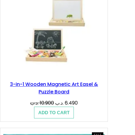
3-in-1 Wooden Magnetic Art Easel &
Puzzle Board
Original
Current
.د.ب
10.900
.د.ب
6.490
price
price
ADD TO CART
was:
is:
6.490 .د.ب.
10.900 .د.ب.
PRODUCT
SALE