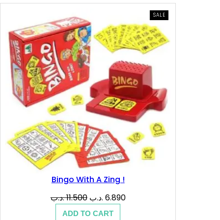
PRODUCT
SALE
ON
SALE
Bingo With A Zing !
Original
Current
.د.ب
11.500
.د.ب
6.890
price
price
ADD TO CART
was:
is: