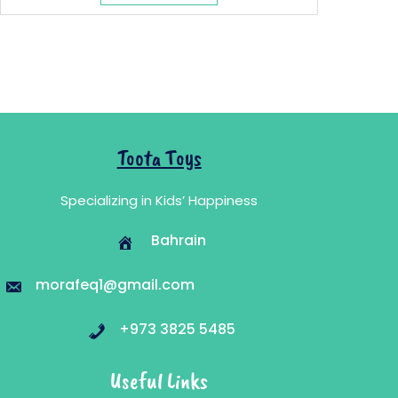
6.890 .د.ب.
11.500 .د.ب.
Toota Toys
Specializing in Kids’ Happiness
Bahrain
morafeq1@gmail.com
+973 3825 5485
Useful Links