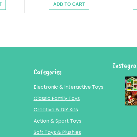
price
price
price
T
ADD TO CART
is:
was:
is:
7.890 .د.ب.
13.200 .د.ب.
6.500 .د.ب.
12.900 .د.ب.
Instagr
Categories
Electronic & Interactive Toys
Classic Family Toys
Creative & DIY Kits
Action & Sport Toys
Soft Toys & Plushies