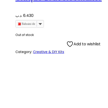
.د.ب
6.430
Bahraini dinar
Out of stock
Add to wishlist
Category:
Creative & DIY Kits