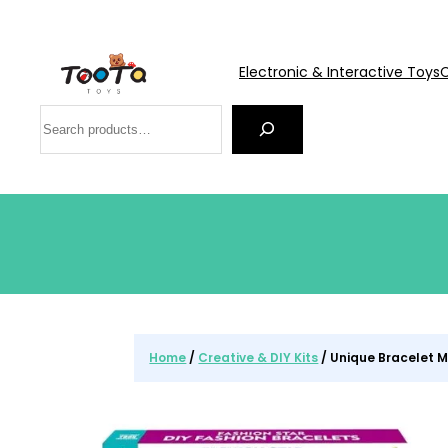
Electronic & Interactive Toys
C
Search
Home
/
Creative & DIY Kits
/ Unique Bracelet 