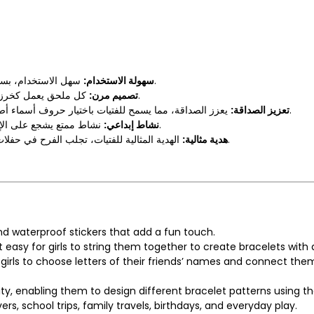
سهل الاستخدام، بسيط لصنع الأساور، مع ملصقات لطيفة ومقاومة للماء تضيف لمسة ممتعة.
سهولة الاستخدام:
كل ملحق يعمل كخرز، مما يسهل على الفتيات تجميعها معًا لإنشاء أساور بأحجام قابلة للتعديل.
تصميم مرن:
يعزز الصداقة، مما يسمح للفتيات باختيار حروف أسماء أصدقائهن وربطها بالملحقات بألوانهن المفضلة، مما يجعلها هدية ذات معنى.
تعزيز الصداقة:
نشاط ممتع يشجع على الإبداع، يمكّنهن من تصميم أنماط أساور مختلفة باستخدام مجموعة السحر.
نشاط إبداعي:
الهدية المثالية للفتيات، تجلب الفرح في حفلات النوم، ورحلات المدرسة، والسفر العائلي، وأعياد الميلاد، ولعب كل يوم.
هدية مثالية:
nd waterproof stickers that add a fun touch.
easy for girls to string them together to create bracelets with a
girls to choose letters of their friends’ names and connect them
ity, enabling them to design different bracelet patterns using t
overs, school trips, family travels, birthdays, and everyday play.