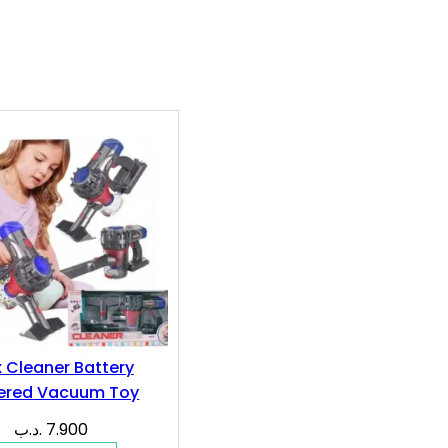
 Cleaner Battery
ered Vacuum Toy
.د.ب
7.900