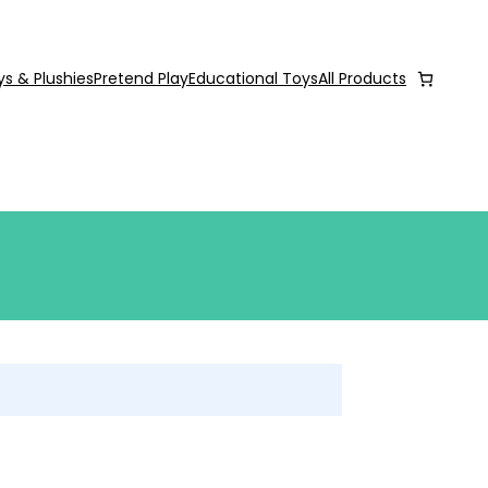
ys & Plushies
Pretend Play
Educational Toys
All Products