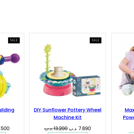
PRODUCT
PRODUCT
SALE
SALE
ON
ON
SALE
SALE
ilding
DIY Sunflower Pottery Wheel
Max
Machine Kit
Pow
al
Current
Original
Current
.500
.د.ب
13.200
.د.ب
7.890