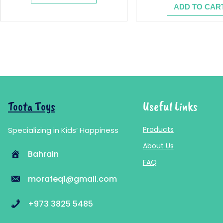
was:
is:
price
ADD TO CAR
7.740 .د.ب.
12.900 .د.ب.
was:
Toota Toys
Useful Links
Products
Specializing in Kids’ Happiness
About Us
Bahrain
FAQ
morafeq1@gmail.com
+973 3825 5485