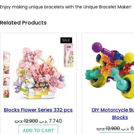
Enjoy making unique bracelets with the Unique Bracelet Maker!
Related Products
PRODUCT
SALE
ON
SALE
Blocks Flower Series 332 pcs
DIY Motorcycle Bu
Blocks
Original
Current
.د.ب
12.900
.د.ب
7.740
price
price
Origin
.د.ب
12.900
.د.ب
6
ADD TO CART