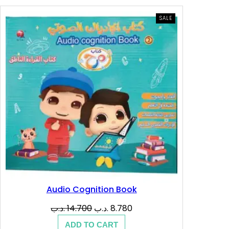
PRODUCT
SALE
ON
SALE
Audio Cognition Book
Original
Current
.د.ب
14.700
.د.ب
8.780
price
price
ADD TO CART