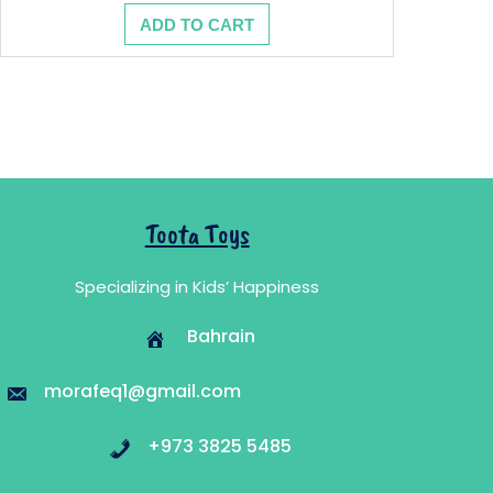
price
price
ADD TO CART
was:
is:
6.890 .د.ب.
11.500 .د.ب.
Toota Toys
Specializing in Kids’ Happiness
Bahrain
morafeq1@gmail.com
+973 3825 5485