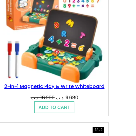
2-in-1 Magnetic Play & Write Whiteboard
Original
Current
.د.ب
16.200
.د.ب
9.680
price
price
ADD TO CART
was:
is:
9.680 .د.ب.
16.200 .د.ب.
PRODUCT
SALE
ON