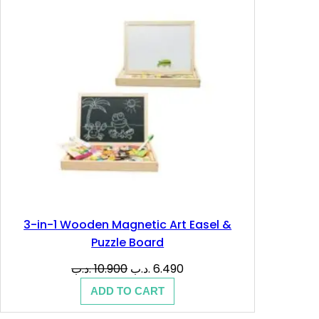
SALE
3-in-1 Wooden Magnetic Art Easel &
Puzzle Board
Original
Current
.د.ب
10.900
.د.ب
6.490
price
price
ADD TO CART
was:
is:
6.490 .د.ب.
10.900 .د.ب.