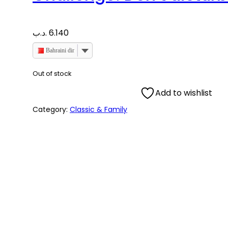
.د.ب
6.140
Bahraini dinar
Out of stock
Add to wishlist
Category:
Classic & Family