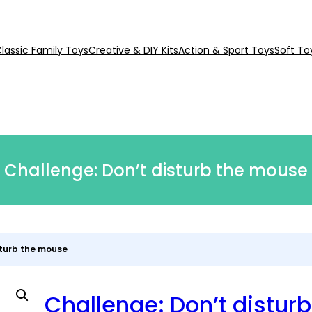
lassic Family Toys
Creative & DIY Kits
Action & Sport Toys
Soft To
Challenge: Don’t disturb the mouse
sturb the mouse
Challenge: Don’t distur