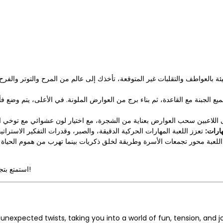
ئة بالعواطف والتقلبات غير المتوقعة، تأخذك إلى عالم من المرح والتوتر والفر
جميع الجبنة مع القاعدة، ثم بناء برج من العوارض الملونة. في الأعلى، يتم وضع 
هارات
لعبة محور تجمعات الأسرة وطريقة لخلق ذكريات بينما تهرب من هموم الحياة الي
استمتع بتجربة مليئة بالمرح والمشاعر مع هذه اللعبة الرائعة التي تجمع بين التعلم والترفيه!
nexpected twists, taking you into a world of fun, tension, and jo