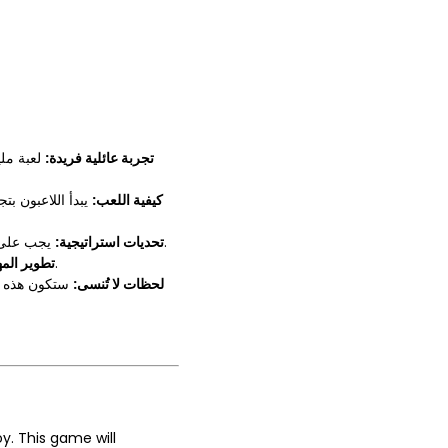
تجربة عائلية فريدة:
لعبة ملي
كيفية اللعب:
يبدأ اللاعبون بت
يجب على اللاعبين سحب العوارض بعناية من الشجرة، مع اختيار لون عشوائي مع توخي الحذر لتجنب سقوط الفأر. كل حركة تتطلب تفكيرًا دقيقًا وتخطيطًا مسبقًا.
تحديات استراتيجية:
تعزز اللعبة المهارات الحركية الدقيقة، والصبر، وقدرات التفكير الاستراتيجي. إنها مثالية للأطفال لتعلم كيفية التحكم في حركتهم وتحسين تنسيقهم.
تطوير الم:
لحظات لا تُنسى:
ستكون هذه ال
y. This game will