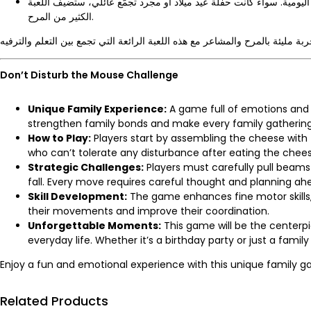
ومية. سواء كانت حفلة عيد ميلاد أو مجرد تجمّع عائلي، ستضيف اللعبة
الكثير من المرح.
Don’t Disturb the Mouse Challenge
Unique Family Experience:
A game full of emotions and u
strengthen family bonds and make every family gatherin
How to Play:
Players start by assembling the cheese with 
who can’t tolerate any disturbance after eating the chee
Strategic Challenges:
Players must carefully pull beams
fall. Every move requires careful thought and planning ah
Skill Development:
The game enhances fine motor skills, pa
their movements and improve their coordination.
Unforgettable Moments:
This game will be the centerp
everyday life. Whether it’s a birthday party or just a famil
Enjoy a fun and emotional experience with this unique family 
Related Products