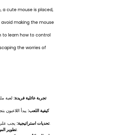
, a cute mouse is placed,
to avoid making the mouse
n to learn how to control
scaping the worries of
تجربة عائلية فريدة:
لعبة ملي
كيفية اللعب:
يبدأ اللاعبون بت
يجب على اللاعبين سحب العوارض بعناية من الشجرة، مع اختيار لون عشوائي مع توخي الحذر لتجنب سقوط الفأر. كل حركة تتطلب تفكيرًا دقيقًا وتخطيطًا مسبقًا.
تحديات استراتيجية:
تعزز اللعبة المهارات الحركية الدقيقة، والصبر، وقدرات التفكير الاستراتيجي. إنها مثالية للأطفال لتعلم كيفية التحكم في حركتهم وتحسين تنسيقهم.
تطوير الم: