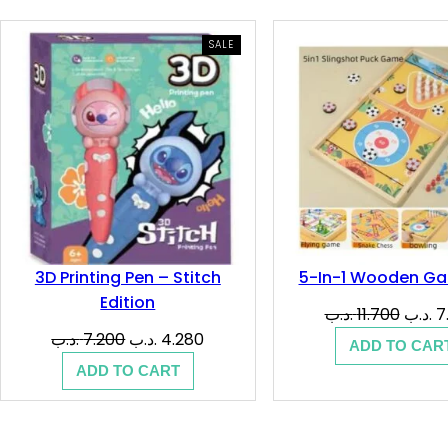
PRODUCT
SALE
ON
SALE
3D Printing Pen – Stitch
5-In-1 Wooden Ga
Edition
Origin
.د.ب
11.700
.د.ب
7
price
Original
Current
.د.ب
7.200
.د.ب
4.280
ADD TO CAR
was:
price
price
ADD TO CART
was:
is:
4.280 .د.ب.
7.200 .د.ب.