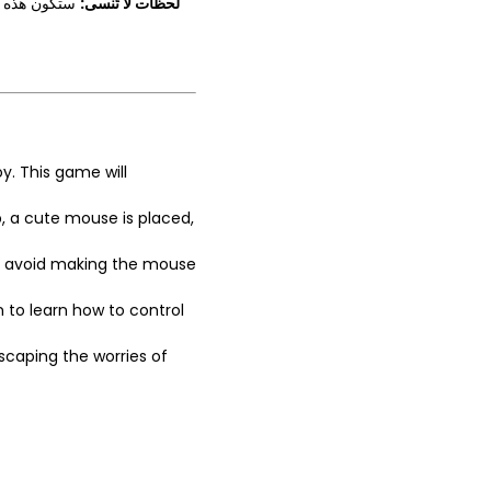
لحظات لا تُنسى:
ستكون هذه ال
y. This game will
, a cute mouse is placed,
to avoid making the mouse
n to learn how to control
scaping the worries of