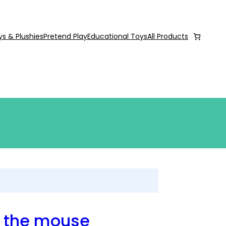
ys & Plushies
Pretend Play
Educational Toys
All Products
b the mouse