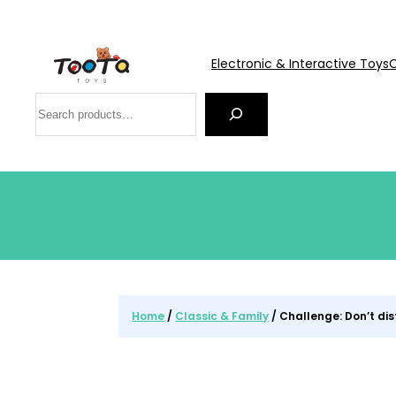
Electronic & Interactive Toys
C
Search
Home
/
Classic & Family
/ Challenge: Don’t di