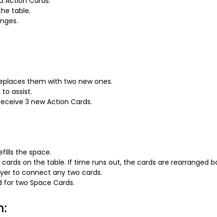
d Action Cards.
he table.
enges.
replaces them with two new ones.
to assist.
 receive 3 new Action Cards.
fills the space.
 cards on the table. If time runs out, the cards are rearranged b
ayer to connect any two cards.
d for two Space Cards.
n: