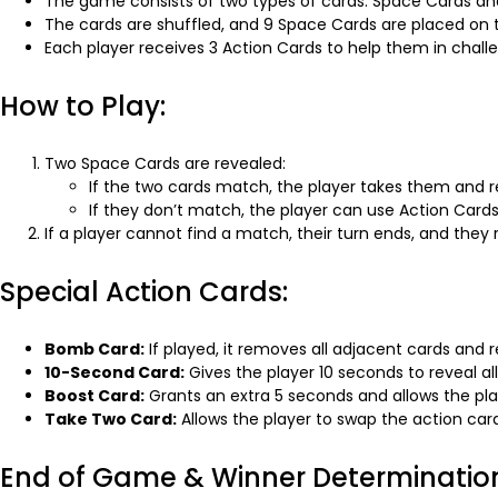
The game consists of two types of cards: Space Cards an
The cards are shuffled, and 9 Space Cards are placed on t
Each player receives 3 Action Cards to help them in chall
How to Play:
Two Space Cards are revealed:
If the two cards match, the player takes them and 
If they don’t match, the player can use Action Cards 
If a player cannot find a match, their turn ends, and they
Special Action Cards:
Bomb Card:
If played, it removes all adjacent cards and re
10-Second Card:
Gives the player 10 seconds to reveal all
Boost Card:
Grants an extra 5 seconds and allows the pl
Take Two Card:
Allows the player to swap the action car
End of Game & Winner Determinatio