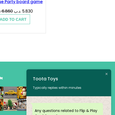
ue Party board game
Original
Current
د
6.860
.د.ب
5.830
price
price
ADD TO CART
was:
is:
5.830 .د.ب.
6.860 .د.ب.
am
Toota Toys
Typically replies within minutes
Any questions related to Flip & Play