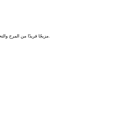
تقدم Flip & Play مزيجًا فريدًا من المرح والتحدي، حيث يلتقي الحظ بالاستراتيجية! الهدف هو جمع أكبر عدد ممكن من البطاقات المتطابقة واستخدام بطاقات العمل لصالحك في كل جولة.