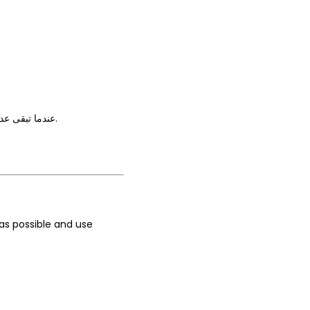
عندما تبقى عدد قليل من البطاقات ولا توجد تطابقات ممكنة، يتم الكشف عن جميع البطاقات بعد العد التنازلي، ويستخدم اللاعبون بطاقات العمل للعثور على التطابقات.
as possible and use