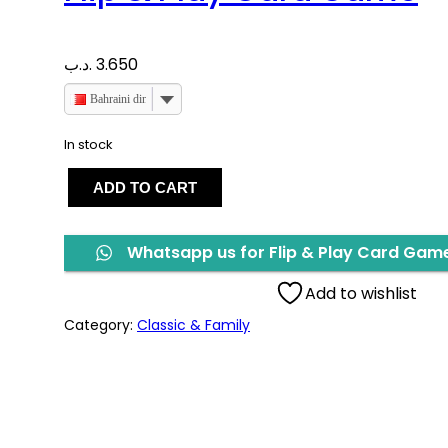
.د.ب
3.650
Bahraini dinar
In stock
F
ADD TO CART
l
i
p
Whatsapp us for Flip & Play Card Gam
&
P
Add to wishlist
l
a
Category:
Classic & Family
y
C
a
r
d