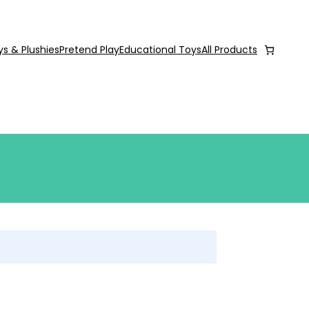
ys & Plushies
Pretend Play
Educational Toys
All Products