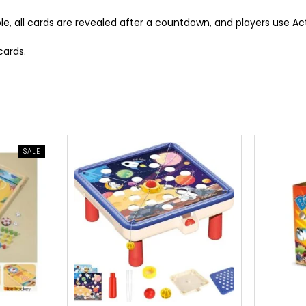
, all cards are revealed after a countdown, and players use Act
cards.
PRODUCT
SALE
ON
SALE