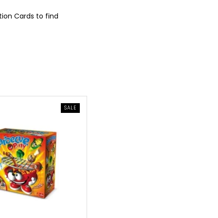
ion Cards to find
PRODUCT
SALE
ON
SALE