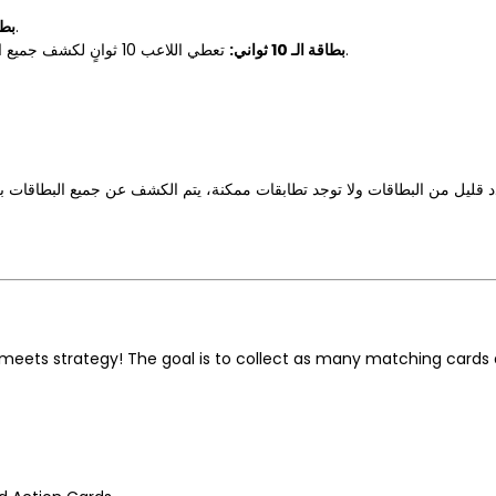
عند لعبها، تزيل جميع البطاقات المجاورة وتعيد ملء المساحة.
بط:
تعطي اللاعب 10 ثوانٍ لكشف جميع البطاقات على الطاولة. إذا انتهى الوقت، يتم إعادة ترتيب البطاقات إلى 9.
بطاقة الـ 10 ثواني:
k meets strategy! The goal is to collect as many matching cards 